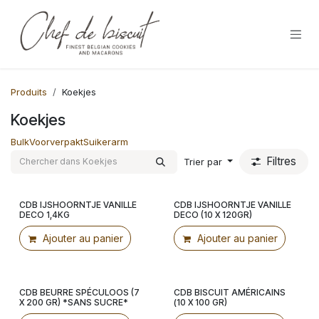
Se rendre au contenu
Produits
Koekjes
Koekjes
Bulk
Voorverpakt
Suikerarm
Filtres
Trier par
CDB IJSHOORNTJE VANILLE
CDB IJSHOORNTJE VANILLE
Voorverpakt!
DECO 1,4KG
DECO (10 X 120GR)
Ajouter au panier
Ajouter au panier
CDB BEURRE SPÉCULOOS (7
CDB BISCUIT AMÉRICAINS
Voorverpakt!
Voorverpakt!
X 200 GR) *SANS SUCRE*
(10 X 100 GR)