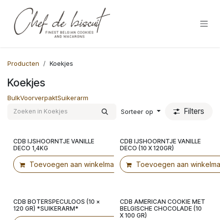
Overslaan naar inhoud
Producten
Koekjes
Koekjes
Bulk
Voorverpakt
Suikerarm
Filters
Sorteer op
CDB IJSHOORNTJE VANILLE
CDB IJSHOORNTJE VANILLE
Voorverpakt!
DECO 1,4KG
DECO (10 X 120GR)
Toevoegen aan winkelmandje
Toevoegen aan winkelma
CDB BOTERSPECULOOS (10 x
CDB AMERICAN COOKIE MET
Voorverpakt!
Voorverpakt!
120 GR) *SUIKERARM*
BELGISCHE CHOCOLADE (10
X 100 GR)