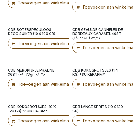
Toevoegen aan winkelmandje
Toevoegen aan winkelma
CDB BOTERSPECULOOS
CDB GEVULDE CANNELÉS DE
Voorverpakt!
Ribbon
DECO SUIKER (10 X 100 GR)
BORDEAUX CARAMEL 40ST
(+/- 55GR) <*_*>
Toevoegen aan winkelmandje
Toevoegen aan winkelma
CDB MERGPIJPJE PRALINE
CDB KOKOSROTSJES (1,4
Ribbon
36ST (+/- 77gr) <*_*>
KG) *SUIKERARM*
Toevoegen aan winkelmandje
Toevoegen aan winkelma
CDB KOKOSROTSJES (10 X
CDB LANGE SPRITS (10 X 120
Voorverpakt!
Voorverpakt!
120 GR) *SUIKERARM*
GR)
Toevoegen aan winkelmandje
Toevoegen aan winkelma